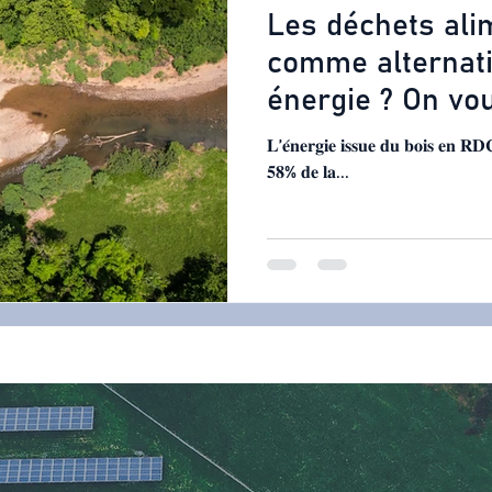
Les déchets ali
comme alternati
énergie ? On vou
𝐋’𝐞́𝐧𝐞𝐫𝐠𝐢𝐞 𝐢𝐬𝐬𝐮𝐞 𝐝𝐮 𝐛𝐨𝐢𝐬 𝐞𝐧 𝐑𝐃
𝟓𝟖% 𝐝𝐞 𝐥𝐚...