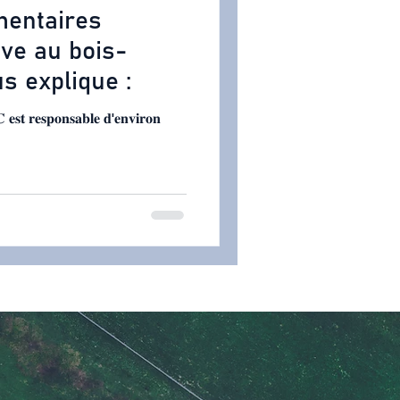
mentaires
ve au bois-
s explique :
 𝐞𝐬𝐭 𝐫𝐞𝐬𝐩𝐨𝐧𝐬𝐚𝐛𝐥𝐞 𝐝'𝐞𝐧𝐯𝐢𝐫𝐨𝐧
Ingénierie
Conseils techniques et
transactionnels Énergie renouvelable