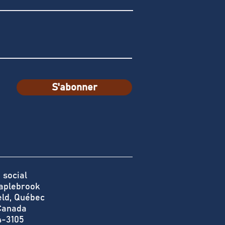
S'abonner
 social
aplebrook
eld, Québec
Canada
4-3105