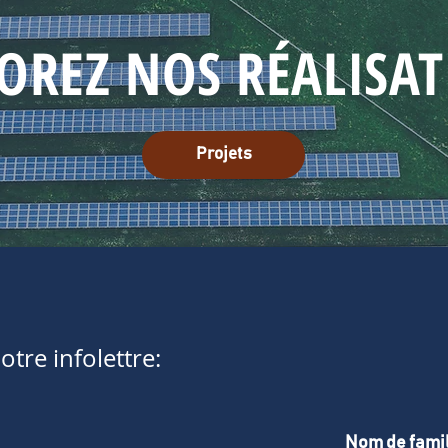
OREZ NOS RÉALISA
Projets
tre infolettre: