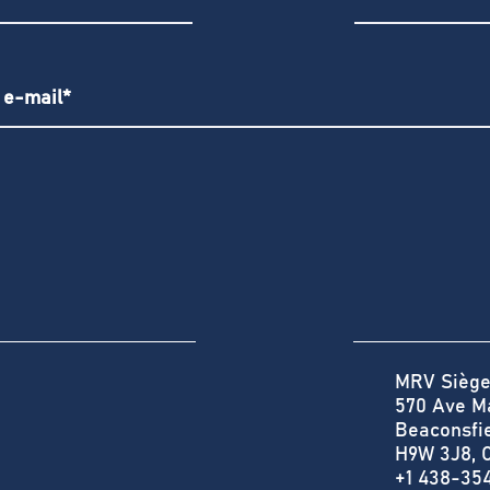
MRV Siège
570 Ave M
Beaconsfi
H9W 3J8, 
+1 438-35