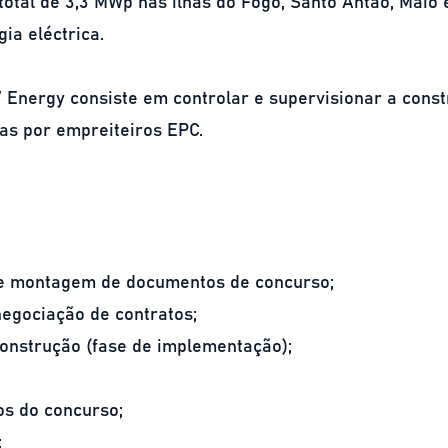
total de 3,3 MWp nas ilhas do Fogo, Santo Antao, Maio
ia eléctrica.
Energy consiste em controlar e supervisionar a const
icas por empreiteiros EPC.
 e montagem de documentos de concurso;
negociação de contratos;
construção (fase de implementação);
s do concurso;
;