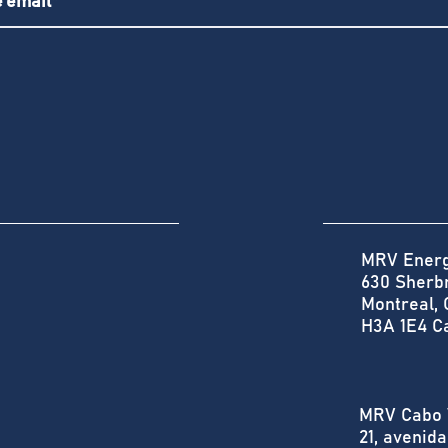
MRV Energy
630 Sherbr
Montreal,
H3A 1E4 C
MRV Cabo 
21, avenida