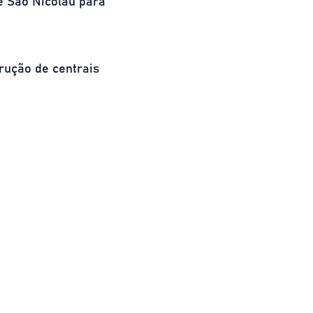
 e São Nicolau para
rução de centrais