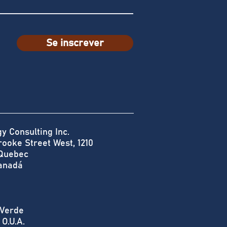
Se inscrever
 Consulting Inc.
ooke Street West, 1210
 Quebec
anadá
Verde
 O.U.A.